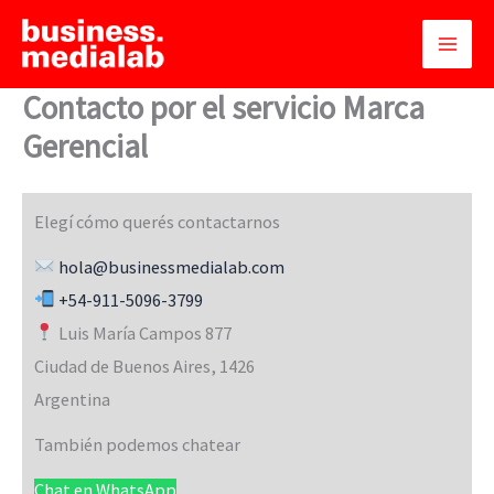
Ir
al
contenido
Contacto por el servicio Marca
Gerencial
Elegí cómo querés contactarnos
hola@businessmedialab.com
+54-911-5096-3799
Luis María Campos 877
Ciudad de Buenos Aires
,
1426
Argentina
También podemos chatear
Chat en WhatsApp