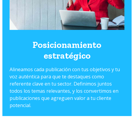
Posicionamiento
estratégico
Alineamos cada publicación con tus objetivos y tu
voz auténtica para que te destaques como
referente clave en tu sector. Definimos juntos
todos los temas relevantes, y los convertimos en
publicaciones que agreguen valor a tu cliente
potencial.